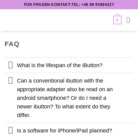
Zum
FÜR FRAGEN KONTAKT-TEL: +49 89 95894327
Inhalt
springen
0
FAQ
What is the lifespan of the iButton?
Can a conventional ibutton with the
appropriate adapter also be read on an
android smartphone? Or do I need a
newer ibutton? To what extent do they
differ.
Is a software for iPhone/iPad planned?