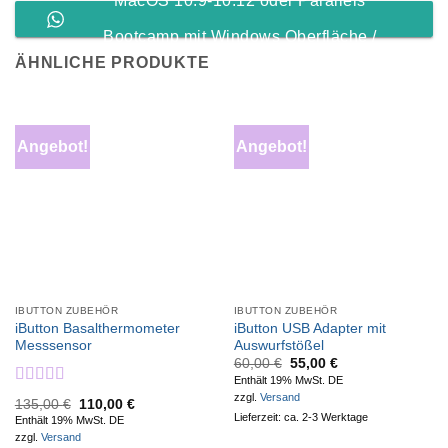
MacOS 10.9-10.12 oder Parallels
Bootcamp mit Windows Oberfläche /
ÄHNLICHE PRODUKTE
Android
Angebot!
Angebot!
IBUTTON ZUBEHÖR
IBUTTON ZUBEHÖR
iButton Basalthermometer
iButton USB Adapter mit
Messsensor
Auswurfstößel
Ursprünglicher
Aktueller
60,00
€
55,00
€
Preis
Preis
Enthält 19% MwSt. DE
war:
ist:
Bewertet
zzgl.
Versand
60,00 €
55,00 €.
Ursprünglicher
Aktueller
135,00
€
110,00
€
mit
5.00
von
Preis
Preis
Lieferzeit: ca. 2-3 Werktage
Enthält 19% MwSt. DE
5
war:
ist:
zzgl.
Versand
135,00 €
110,00 €.