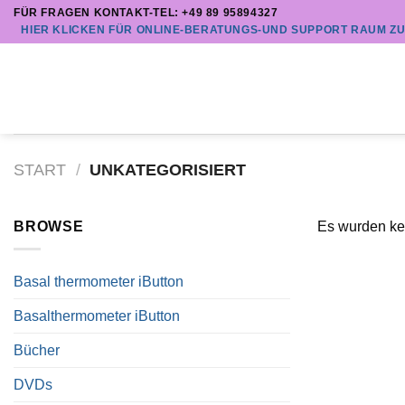
Zum
FÜR FRAGEN KONTAKT-TEL: +49 89 95894327
HIER KLICKEN FÜR ONLINE-BERATUNGS-UND SUPPORT RAUM Z
Inhalt
springen
START
/
UNKATEGORISIERT
BROWSE
Es wurden ke
Basal thermometer iButton
Basalthermometer iButton
Bücher
DVDs