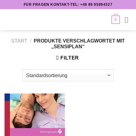
Zum
FÜR FRAGEN KONTAKT-TEL: +49 89 95894327
Inhalt
springen
0
START
/
PRODUKTE VERSCHLAGWORTET MIT
„SENSIPLAN“
FILTER