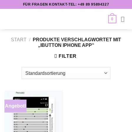
Zum
FÜR FRAGEN KONTAKT-TEL: +49 89 95894327
Inhalt
springen
0
START
/
PRODUKTE VERSCHLAGWORTET MIT
„IBUTTON IPHONE APP“
FILTER
Angebot!