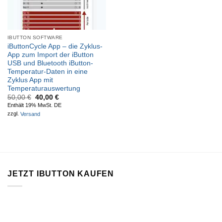
IBUTTON SOFTWARE
iButtonCycle App – die Zyklus-
App zum Import der iButton
USB und Bluetooth iButton-
Temperatur-Daten in eine
Zyklus App mit
Temperaturauswertung
Ursprünglicher
Aktueller
50,00
€
40,00
€
Preis
Preis
Enthält 19% MwSt. DE
war:
ist:
zzgl.
Versand
50,00 €
40,00 €.
JETZT IBUTTON KAUFEN