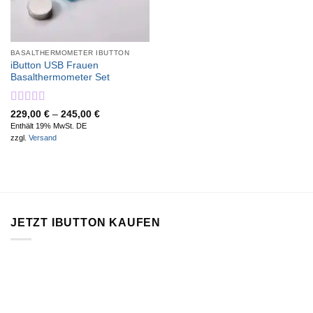
BASALTHERMOMETER IBUTTON
iButton USB Frauen
Basalthermometer Set
Bewertet
Preisspanne:
229,00
€
–
245,00
€
229,00 €
mit
5.00
von
Enthält 19% MwSt. DE
bis
5
zzgl.
Versand
245,00 €
JETZT IBUTTON KAUFEN