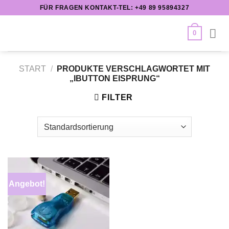
Zum
FÜR FRAGEN KONTAKT-TEL: +49 89 95894327
Inhalt
springen
0
START
/
PRODUKTE VERSCHLAGWORTET MIT
„IBUTTON EISPRUNG“
FILTER
Angebot!