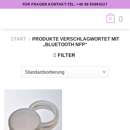
Zum
FÜR FRAGEN KONTAKT-TEL: +49 89 95894327
Inhalt
springen
0
START
/
PRODUKTE VERSCHLAGWORTET MIT
„BLUETOOTH NFP“
FILTER