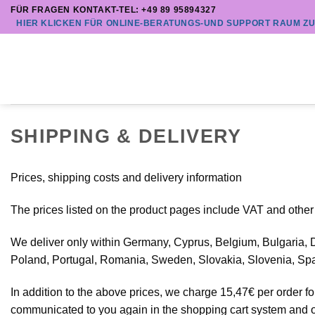
Zum
FÜR FRAGEN KONTAKT-TEL: +49 89 95894327
HIER KLICKEN FÜR ONLINE-BERATUNGS-UND SUPPORT RAUM Z
Inhalt
springen
SHIPPING & DELIVERY
Prices, shipping costs and delivery information
The prices listed on the product pages include VAT and othe
We deliver only within Germany, Cyprus, Belgium, Bulgaria, De
Poland, Portugal, Romania, Sweden, Slovakia, Slovenia, Sp
In addition to the above prices, we charge 15,47€ per order for
communicated to you again in the shopping cart system and o