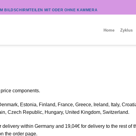
UM BILDSCHIRMTEILEN MIT ODER OHNE KAMMERA
Home
Zyklus
r price components.
nmark, Estonia, Finland, France, Greece, Ireland, Italy, Croati
ain, Czech Republic, Hungary, United Kingdom, Switzerland.
 delivery within Germany and 19,04€ for delivery to the rest of t
n the order page.