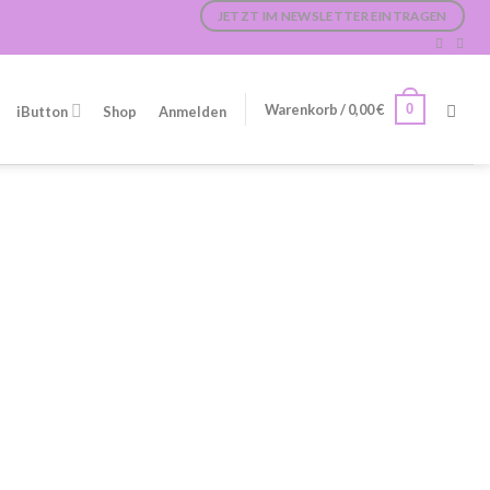
JETZT IM NEWSLETTER EINTRAGEN
0
Warenkorb /
0,00
€
iButton
Shop
Anmelden
: