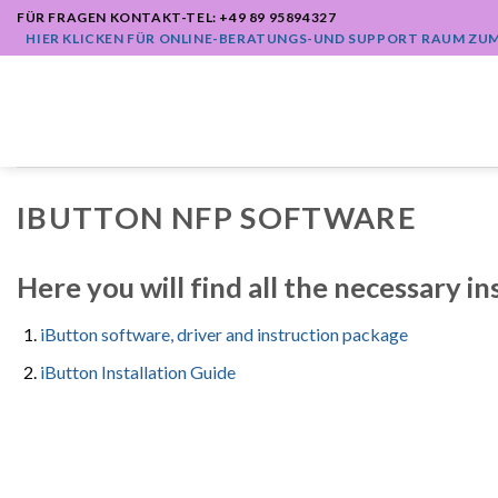
Zum
FÜR FRAGEN KONTAKT-TEL: +49 89 95894327
Inhalt
HIER KLICKEN FÜR ONLINE-BERATUNGS-UND SUPPORT RAUM ZU
springen
IBUTTON NFP SOFTWARE
Here you will find all the necessary i
iButton software, driver and instruction package
iButton Installation Guide